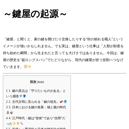
～鍵屋の起源～
「鍵屋」と聞くと、家の鍵を開けたり交換したりする“街の頼れる職人”という
イメージが強いかもしれません。でも実は、鍵屋という仕事は「人類が財産を
持ち始めた瞬間」から生まれたと言っても大げさではありません。今回は、鍵
屋の歴史を“超ロングスパン”でたどりながら、現代の鍵屋が担う役割へつなげ
ていきます。
目次
[
hide
]
1
1. 鍵の原点は「守りたいものがある」と
いう感情
2
2. 古代文明に見られる「鍵の祖先」
3
3. 日本における鍵の発展：城と蔵の時代
4
4. 江戸時代：鍵は“技術”であり“信用”だ
った