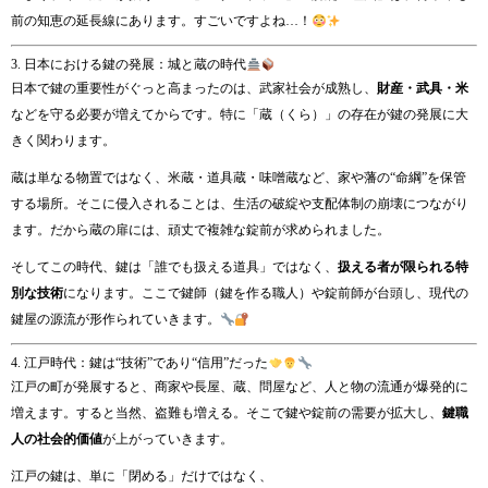
前の知恵の延長線にあります。すごいですよね…！
3. 日本における鍵の発展：城と蔵の時代
日本で鍵の重要性がぐっと高まったのは、武家社会が成熟し、
財産・武具・米
などを守る必要が増えてからです。特に「蔵（くら）」の存在が鍵の発展に大
きく関わります。
蔵は単なる物置ではなく、米蔵・道具蔵・味噌蔵など、家や藩の“命綱”を保管
する場所。そこに侵入されることは、生活の破綻や支配体制の崩壊につながり
ます。だから蔵の扉には、頑丈で複雑な錠前が求められました。
そしてこの時代、鍵は「誰でも扱える道具」ではなく、
扱える者が限られる特
別な技術
になります。ここで鍵師（鍵を作る職人）や錠前師が台頭し、現代の
鍵屋の源流が形作られていきます。
4. 江戸時代：鍵は“技術”であり“信用”だった
江戸の町が発展すると、商家や長屋、蔵、問屋など、人と物の流通が爆発的に
増えます。すると当然、盗難も増える。そこで鍵や錠前の需要が拡大し、
鍵職
人の社会的価値
が上がっていきます。
江戸の鍵は、単に「閉める」だけではなく、