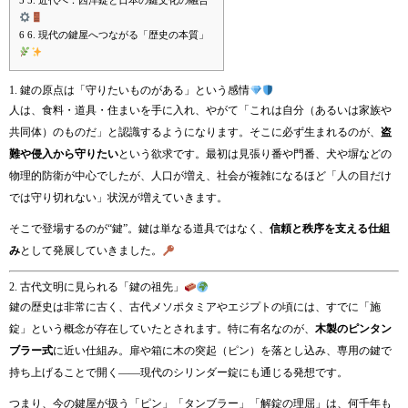
5
5. 近代へ：西洋錠と日本の鍵文化の融合
6
6. 現代の鍵屋へつながる「歴史の本質」
1. 鍵の原点は「守りたいものがある」という感情
人は、食料・道具・住まいを手に入れ、やがて「これは自分（あるいは家族や
共同体）のものだ」と認識するようになります。そこに必ず生まれるのが、
盗
難や侵入から守りたい
という欲求です。最初は見張り番や門番、犬や塀などの
物理的防衛が中心でしたが、人口が増え、社会が複雑になるほど「人の目だけ
では守り切れない」状況が増えていきます。
そこで登場するのが“鍵”。鍵は単なる道具ではなく、
信頼と秩序を支える仕組
み
として発展していきました。
2. 古代文明に見られる「鍵の祖先」
鍵の歴史は非常に古く、古代メソポタミアやエジプトの頃には、すでに「施
錠」という概念が存在していたとされます。特に有名なのが、
木製のピンタン
ブラー式
に近い仕組み。扉や箱に木の突起（ピン）を落とし込み、専用の鍵で
持ち上げることで開く――現代のシリンダー錠にも通じる発想です。
つまり、今の鍵屋が扱う「ピン」「タンブラー」「解錠の理屈」は、何千年も