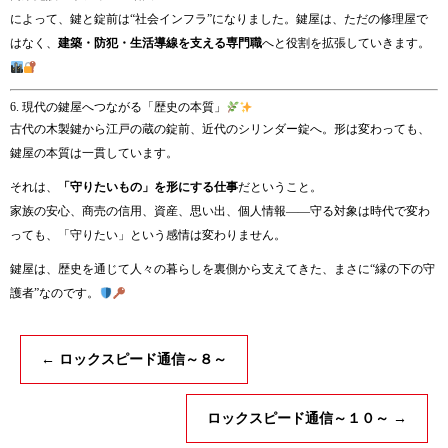
によって、鍵と錠前は“社会インフラ”になりました。鍵屋は、ただの修理屋で
はなく、
建築・防犯・生活導線を支える専門職
へと役割を拡張していきます。
6. 現代の鍵屋へつながる「歴史の本質」
古代の木製鍵から江戸の蔵の錠前、近代のシリンダー錠へ。形は変わっても、
鍵屋の本質は一貫しています。
それは、
「守りたいもの」を形にする仕事
だということ。
家族の安心、商売の信用、資産、思い出、個人情報――守る対象は時代で変わ
っても、「守りたい」という感情は変わりません。
鍵屋は、歴史を通じて人々の暮らしを裏側から支えてきた、まさに“縁の下の守
護者”なのです。
←
ロックスピード通信～８～
ロックスピード通信～１０～
→