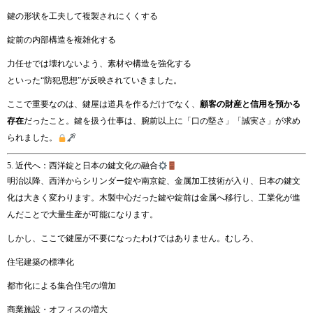
鍵の形状を工夫して複製されにくくする
錠前の内部構造を複雑化する
力任せでは壊れないよう、素材や構造を強化する
といった“防犯思想”が反映されていきました。
ここで重要なのは、鍵屋は道具を作るだけでなく、
顧客の財産と信用を預かる
存在
だったこと。鍵を扱う仕事は、腕前以上に「口の堅さ」「誠実さ」が求め
られました。
5. 近代へ：西洋錠と日本の鍵文化の融合
明治以降、西洋からシリンダー錠や南京錠、金属加工技術が入り、日本の鍵文
化は大きく変わります。木製中心だった鍵や錠前は金属へ移行し、工業化が進
んだことで大量生産が可能になります。
しかし、ここで鍵屋が不要になったわけではありません。むしろ、
住宅建築の標準化
都市化による集合住宅の増加
商業施設・オフィスの増大