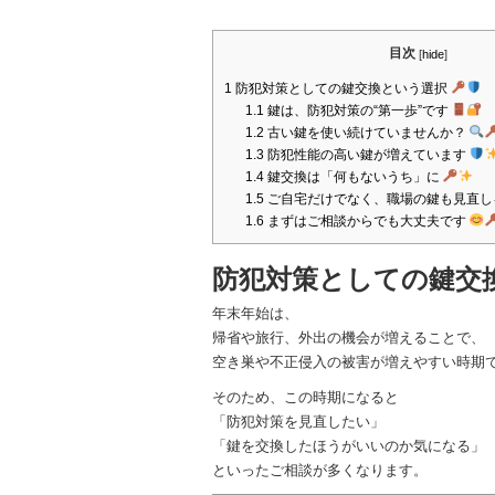
目次
[
hide
]
1
防犯対策としての鍵交換という選択
1.1
鍵は、防犯対策の“第一歩”です
1.2
古い鍵を使い続けていませんか？
1.3
防犯性能の高い鍵が増えています
1.4
鍵交換は「何もないうち」に
1.5
ご自宅だけでなく、職場の鍵も見直
1.6
まずはご相談からでも大丈夫です
防犯対策としての鍵交
年末年始は、
帰省や旅行、外出の機会が増えることで、
空き巣や不正侵入の被害が増えやすい時期
そのため、この時期になると
「防犯対策を見直したい」
「鍵を交換したほうがいいのか気になる」
といったご相談が多くなります。