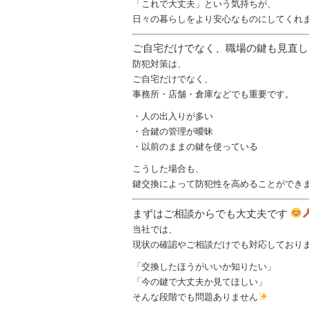
「これで大丈夫」という気持ちが、
日々の暮らしをより安心なものにしてくれ
ご自宅だけでなく、職場の鍵も見直
防犯対策は、
ご自宅だけでなく、
事務所・店舗・倉庫などでも重要です。
・人の出入りが多い
・合鍵の管理が曖昧
・以前のままの鍵を使っている
こうした場合も、
鍵交換によって防犯性を高めることができ
まずはご相談からでも大丈夫です
当社では、
現状の確認やご相談だけでも対応しており
「交換したほうがいいか知りたい」
「今の鍵で大丈夫か見てほしい」
そんな段階でも問題ありません