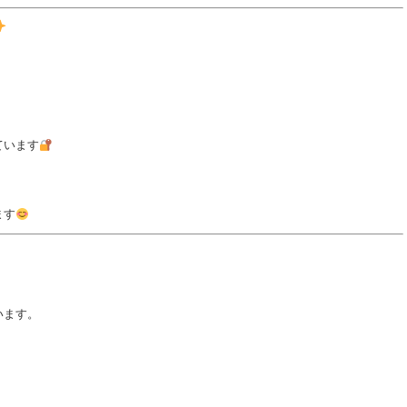
ています
ます
います。