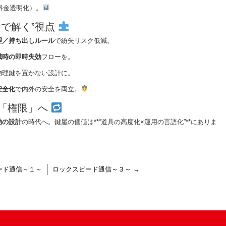
料金透明化）。
用で解く”視点
理／持ち出しルール
で紛失リスク低減。
職時の即時失効
フローを。
物理鍵を置かない設計に。
安全化
で内外の安全を両立。
ら「権限」へ
効の設計
の時代へ。鍵屋の価値は**“道具の高度化×運用の言語化”**にありま
ード通信～１～
ロックスピード通信～３～
→