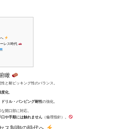
代へ
キーレス時代
り俯瞰
現性と耐ピッキング性のバランス。
難度化
。
：
ドリル・バンピング耐性
の強化。
様な開口部に対応。
手口や手順には触れません
（倫理指針）。
クセス制御の時代へ