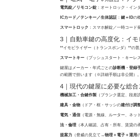
電気錠／リモコン錠
：オートロック・イン
ICカード／テンキー／生体認証
：
鍵＝ID
の
スマートロック
：スマホ解錠／一時コード
3｜自動車鍵の高度化：イ
**イモビライザー（トランスポンダ）**の
スマートキー
（プッシュスタート・キーレ
鍵屋はメーカー・年式ごとの
診断機・登録
の範囲で担います（※詳細手順は非公開）
4｜現代の鍵屋に必要な総
機械加工・合鍵作製
（ブランク選定、段差
建具・金物
（ドア・框・サッシの
建付け調
電気・通信
（電源・無線、ルーター、ネッ
法・倫理
（本人確認、占有・所有、賃貸の
提案力
（脅威の見立て→
物理＋電子＋運用