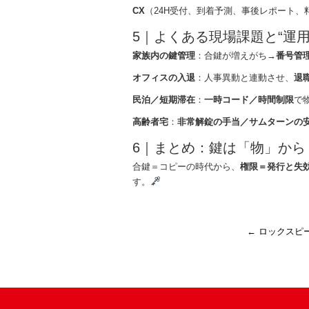
CX
（24H受付、到着予測、事後レポート、
5｜よくある現場課題と“運
家族内の鍵管理
：合鍵が増えがち→
番号管
オフィスの入退
：人事異動と連動させ、
退
民泊／短期滞在
：
一時コード／時間制限
で
高齢者宅
：
非常解錠の手当／サムターンの
6｜まとめ：鍵は「物」か
合鍵＝コピーの時代から、
権限＝発行と失
す。
←
ロックスピ