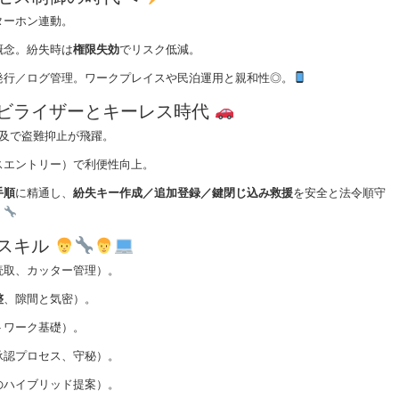
ターホン連動。
概念。紛失時は
権限失効
でリスク低減。
発行／ログ管理。ワークプレイスや民泊運用と親和性◎。
モビライザーとキーレス時代
普及で盗難抑止が飛躍。
スエントリー）で利便性向上。
手順
に精通し、
紛失キー作成／追加登録／鍵閉じ込み救援
を安全と法令順守
。
合スキル
読取、カッター管理）。
整
、隙間と気密）。
トワーク基礎）。
承認プロセス、守秘）。
のハイブリッド提案）。