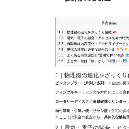
目次
[
hide
]
1
1｜物理鍵の進化をざっくり俯瞰
2
2｜電気・電子の融合：アクセス制御の時
3
3｜自動車鍵の高度化：イモビライザーと
4
4｜現代の鍵屋に必要な総合スキル
5
5｜よくある現場課題と“運用で解く”視点
6
6｜まとめ：鍵は「物」から「権限」へ
1｜物理鍵の進化をざっく
ピンタンブラー（片列／多列）
：合鍵の再
ディンプルキー
：ピンの多方向化による
高
ロータリーディスク／高耐破壊シリンダー
面付箱錠・引違い錠・サッシ錠
：住宅の多
※ここでは安全の観点から、
具体的な解錠
2｜電気・電子の融合：ア