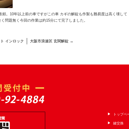
依頼。10年以上前の車ですがこの車 カギの解錠も作製も難易度は高く壊して
く問題無く今回の作業は約15分にて完了しました。
ト インロック
大阪市浪速区 玄関解錠
→
トップペ
鍵交換